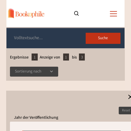
Bücherliste
Ergebnisse
1
Anzeige von
1
bis
3
Sortierung nach
Reset
Jahr der Veröffentlichung