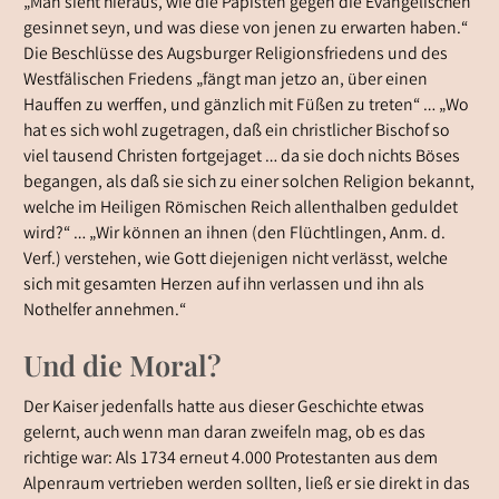
„Man sieht hieraus, wie die Papisten gegen die Evangelischen
gesinnet seyn, und was diese von jenen zu erwarten haben.“
Die Beschlüsse des Augsburger Religionsfriedens und des
Westfälischen Friedens
„fängt man jetzo an, über einen
Hauffen zu werffen, und gänzlich mit Füßen zu treten“ … „Wo
hat es sich wohl zugetragen, daß ein christlicher Bischof so
viel tausend Christen fortgejaget … da sie doch nichts Böses
begangen, als daß sie sich zu einer solchen Religion bekannt,
welche im Heiligen Römischen Reich allenthalben geduldet
wird?“ … „Wir können an ihnen
(den Flüchtlingen, Anm. d.
Verf.)
verstehen, wie Gott diejenigen nicht verlässt, welche
sich mit gesamten Herzen auf ihn verlassen und ihn als
Nothelfer annehmen.“
Und die Moral?
Der Kaiser jedenfalls hatte aus dieser Geschichte etwas
gelernt, auch wenn man daran zweifeln mag, ob es das
richtige war: Als 1734 erneut 4.000 Protestanten aus dem
Alpenraum vertrieben werden sollten, ließ er sie direkt in das