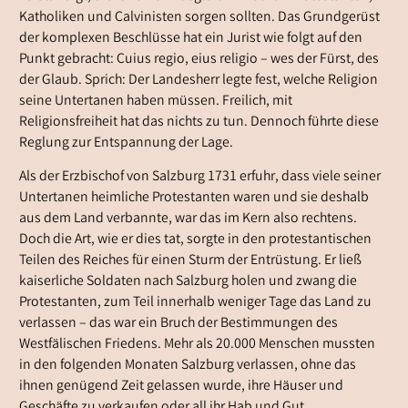
Katholiken und Calvinisten sorgen sollten. Das Grundgerüst
der komplexen Beschlüsse hat ein Jurist wie folgt auf den
Punkt gebracht: Cuius regio, eius religio – wes der Fürst, des
der Glaub. Sprich: Der Landesherr legte fest, welche Religion
seine Untertanen haben müssen. Freilich, mit
Religionsfreiheit hat das nichts zu tun. Dennoch führte diese
Reglung zur Entspannung der Lage.
Als der Erzbischof von Salzburg 1731 erfuhr, dass viele seiner
Untertanen heimliche Protestanten waren und sie deshalb
aus dem Land verbannte, war das im Kern also rechtens.
Doch die Art, wie er dies tat, sorgte in den protestantischen
Teilen des Reiches für einen Sturm der Entrüstung. Er ließ
kaiserliche Soldaten nach Salzburg holen und zwang die
Protestanten, zum Teil innerhalb weniger Tage das Land zu
verlassen – das war ein Bruch der Bestimmungen des
Westfälischen Friedens. Mehr als 20.000 Menschen mussten
in den folgenden Monaten Salzburg verlassen, ohne das
ihnen genügend Zeit gelassen wurde, ihre Häuser und
Geschäfte zu verkaufen oder all ihr Hab und Gut