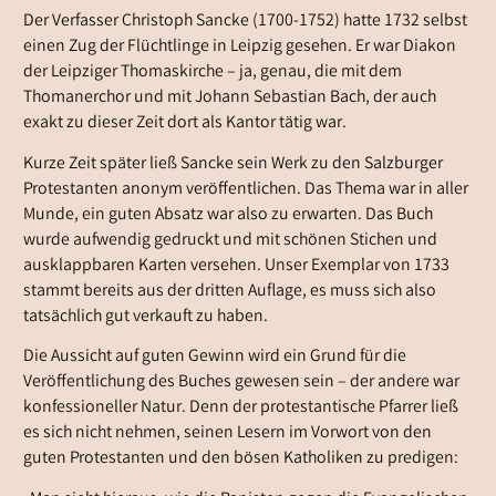
Der Verfasser Christoph Sancke (1700-1752) hatte 1732 selbst
einen Zug der Flüchtlinge in Leipzig gesehen. Er war Diakon
der Leipziger Thomaskirche – ja, genau, die mit dem
Thomanerchor und mit Johann Sebastian Bach, der auch
exakt zu dieser Zeit dort als Kantor tätig war.
Kurze Zeit später ließ Sancke sein Werk zu den Salzburger
Protestanten anonym veröffentlichen. Das Thema war in aller
Munde, ein guten Absatz war also zu erwarten. Das Buch
wurde aufwendig gedruckt und mit schönen Stichen und
ausklappbaren Karten versehen. Unser Exemplar von 1733
stammt bereits aus der dritten Auflage, es muss sich also
tatsächlich gut verkauft zu haben.
Die Aussicht auf guten Gewinn wird ein Grund für die
Veröffentlichung des Buches gewesen sein – der andere war
konfessioneller Natur. Denn der protestantische Pfarrer ließ
es sich nicht nehmen, seinen Lesern im Vorwort von den
guten Protestanten und den bösen Katholiken zu predigen: