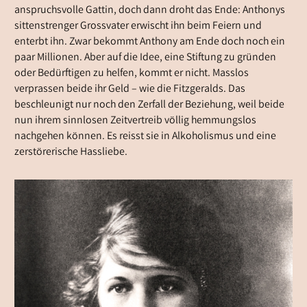
anspruchsvolle Gattin, doch dann droht das Ende: Anthonys
sittenstrenger Grossvater erwischt ihn beim Feiern und
enterbt ihn. Zwar bekommt Anthony am Ende doch noch ein
paar Millionen. Aber auf die Idee, eine Stiftung zu gründen
oder Bedürftigen zu helfen, kommt er nicht. Masslos
verprassen beide ihr Geld – wie die Fitzgeralds. Das
beschleunigt nur noch den Zerfall der Beziehung, weil beide
nun ihrem sinnlosen Zeitvertreib völlig hemmungslos
nachgehen können. Es reisst sie in Alkoholismus und eine
zerstörerische Hassliebe.