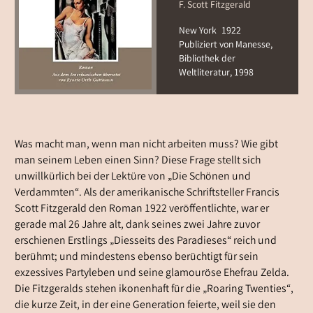
F. Scott Fitzgerald
New York
1922
Publiziert von Manesse,
Bibliothek der
Weltliteratur, 1998
Was macht man, wenn man nicht arbeiten muss? Wie gibt
man seinem Leben einen Sinn? Diese Frage stellt sich
unwillkürlich bei der Lektüre von „Die Schönen und
Verdammten“. Als der amerikanische Schriftsteller Francis
Scott Fitzgerald den Roman 1922 veröffentlichte, war er
gerade mal 26 Jahre alt, dank seines zwei Jahre zuvor
erschienen Erstlings „Diesseits des Paradieses“ reich und
berühmt; und mindestens ebenso berüchtigt für sein
exzessives Partyleben und seine glamouröse Ehefrau Zelda.
Die Fitzgeralds stehen ikonenhaft für die „Roaring Twenties“,
die kurze Zeit, in der eine Generation feierte, weil sie den