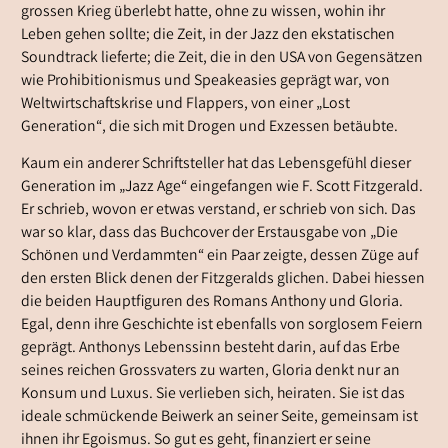
grossen Krieg überlebt hatte, ohne zu wissen, wohin ihr
Leben gehen sollte; die Zeit, in der Jazz den ekstatischen
Soundtrack lieferte; die Zeit, die in den USA von Gegensätzen
wie Prohibitionismus und Speakeasies geprägt war, von
Weltwirtschaftskrise und Flappers, von einer „Lost
Generation“, die sich mit Drogen und Exzessen betäubte.
Kaum ein anderer Schriftsteller hat das Lebensgefühl dieser
Generation im „Jazz Age“ eingefangen wie F. Scott Fitzgerald.
Er schrieb, wovon er etwas verstand, er schrieb von sich. Das
war so klar, dass das Buchcover der Erstausgabe von „Die
Schönen und Verdammten“ ein Paar zeigte, dessen Züge auf
den ersten Blick denen der Fitzgeralds glichen. Dabei hiessen
die beiden Hauptfiguren des Romans Anthony und Gloria.
Egal, denn ihre Geschichte ist ebenfalls von sorglosem Feiern
geprägt. Anthonys Lebenssinn besteht darin, auf das Erbe
seines reichen Grossvaters zu warten, Gloria denkt nur an
Konsum und Luxus. Sie verlieben sich, heiraten. Sie ist das
ideale schmückende Beiwerk an seiner Seite, gemeinsam ist
ihnen ihr Egoismus. So gut es geht, finanziert er seine