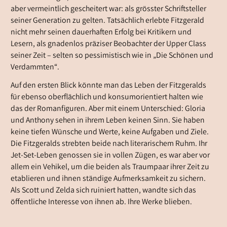
aber vermeintlich gescheitert war: als grösster Schriftsteller
seiner Generation zu gelten. Tatsächlich erlebte Fitzgerald
nicht mehr seinen dauerhaften Erfolg bei Kritikern und
Lesern, als gnadenlos präziser Beobachter der Upper Class
seiner Zeit – selten so pessimistisch wie in „Die Schönen und
Verdammten“.
Auf den ersten Blick könnte man das Leben der Fitzgeralds
für ebenso oberflächlich und konsumorientiert halten wie
das der Romanfiguren. Aber mit einem Unterschied: Gloria
und Anthony sehen in ihrem Leben keinen Sinn. Sie haben
keine tiefen Wünsche und Werte, keine Aufgaben und Ziele.
Die Fitzgeralds strebten beide nach literarischem Ruhm. Ihr
Jet-Set-Leben genossen sie in vollen Zügen, es war aber vor
allem ein Vehikel, um die beiden als Traumpaar ihrer Zeit zu
etablieren und ihnen ständige Aufmerksamkeit zu sichern.
Als Scott und Zelda sich ruiniert hatten, wandte sich das
öffentliche Interesse von ihnen ab. Ihre Werke blieben.