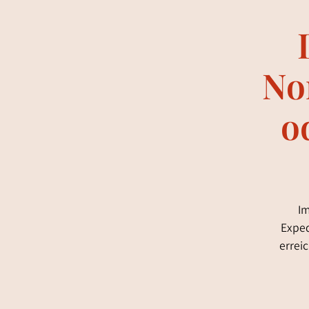
Nor
o
Im
Exped
errei