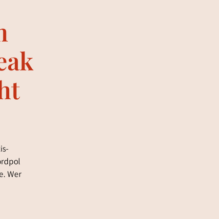
m
Peak
ht
is-
ordpol
e. Wer