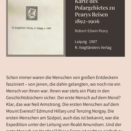
Karte des
Polargebietes zu
Pearys Reisen
1892-1906
Robert Edwin Peary
Leipzig
1907
R. Voigtländers Verlag
Schon immer waren die Menschen von großen Entdeckern
fasziniert – von jenen, die dahin gelangten, wo noch nie ein
Mensch vor ihnen war. Ihnen war stets ein Platz in den
Geschichtsbüchern sicher. Der erste Mensch auf dem Mond?
Klar, das war Neil Armstrong. Die ersten Menschen auf dem
Mount Everest? Edmund Hillary und Tenzing Norgay. Die
ersten Menschen am Südpol, auch das ist bekannt, war die
Expedition unter der Leitung von Roald Amundsen. Und der