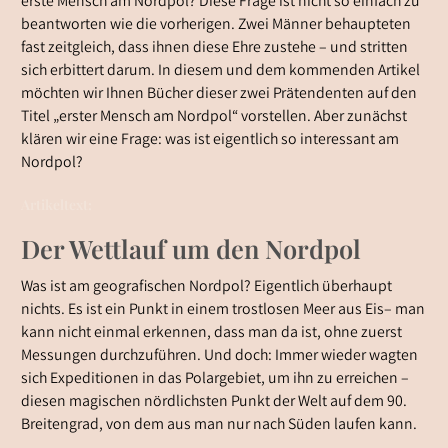
erste Mensch am Nordpol? Diese Frage ist nicht so einfach zu
beantworten wie die vorherigen. Zwei Männer behaupteten
fast zeitgleich, dass ihnen diese Ehre zustehe – und stritten
sich erbittert darum. In diesem und dem kommenden Artikel
möchten wir Ihnen Bücher dieser zwei Prätendenten auf den
Titel „erster Mensch am Nordpol“ vorstellen. Aber zunächst
klären wir eine Frage: was ist eigentlich so interessant am
Nordpol?
Artikeltext:
Der Wettlauf um den Nordpol
Was ist am geografischen Nordpol? Eigentlich überhaupt
nichts. Es ist ein Punkt in einem trostlosen Meer aus Eis– man
kann nicht einmal erkennen, dass man da ist, ohne zuerst
Messungen durchzuführen. Und doch: Immer wieder wagten
sich Expeditionen in das Polargebiet, um ihn zu erreichen –
diesen magischen nördlichsten Punkt der Welt auf dem 90.
Breitengrad, von dem aus man nur nach Süden laufen kann.