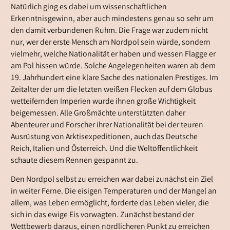
Natürlich ging es dabei um wissenschaftlichen
Erkenntnisgewinn, aber auch mindestens genau so sehr um
den damit verbundenen Ruhm. Die Frage war zudem nicht
nur, wer der erste Mensch am Nordpol sein würde, sondern
vielmehr, welche Nationalität er haben und wessen Flagge er
am Pol hissen würde. Solche Angelegenheiten waren ab dem
19. Jahrhundert eine klare Sache des nationalen Prestiges. Im
Zeitalter der um die letzten weißen Flecken auf dem Globus
wetteifernden Imperien wurde ihnen große Wichtigkeit
beigemessen. Alle Großmächte unterstützten daher
Abenteurer und Forscher ihrer Nationalität bei der teuren
Ausrüstung von Arktisexpeditionen, auch das Deutsche
Reich, Italien und Österreich. Und die Weltöffentlichkeit
schaute diesem Rennen gespannt zu.
Den Nordpol selbst zu erreichen war dabei zunächst ein Ziel
in weiter Ferne. Die eisigen Temperaturen und der Mangel an
allem, was Leben ermöglicht, forderte das Leben vieler, die
sich in das ewige Eis vorwagten. Zunächst bestand der
Wettbewerb daraus, einen nördlicheren Punkt zu erreichen