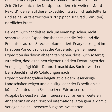
behandelten Expedition in den Jahren 1905 und 1906 auf.
Sein Ziel war nicht der Nordpol, sondern ein weiterer „Nord-
Rekord“, den er auf dieser Expedition tatsächlich aufstellte. Er
und seine Leute erreichten 87°6′ (Sprich: 87 Grad 6 Minuten)
nördlicher Breite.
Bei dem Buch handelt es sich um einen typischen, recht
schnörkellosen Expeditionsbericht, der die Reise und die
Erlebnisse auf der Strecke dokumentiert. Peary selbst gibt im
knappen Vorwort zu, dass die Vorbereitung einer neuen
Expedition ihn davon abgehalten haben, dass Buch so fertig
zu stellen, dass es seinen eigenen und den Erwartungen der
Verleger genügt hätte. Dennoch macht das Buch etwas her.
Dem Bericht sind 96 Abbildungen nach
Expeditionsfotografien beigefügt, die dem Leser eisige
Landschaften zeigen und die Mitglieder der Expedition als
kühne Abenteurer in Szene setzen. Wie unsere deutsche
Ausgabe beweist war das Interesse auch an einer weiteren
Annäherung an den Nordpol international groß genug, damit
Verleger in eine übersetze Ausgabe investierten.